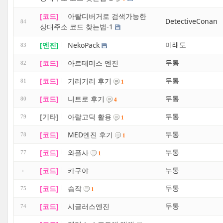
[코드]
아랄디버거로 검색가능한
DetectiveConan
84
상대주소 코드 찾는법-1
미래도
[엔진]
NekoPack
83
두통
[코드]
아르테미스 엔진
82
두통
[코드]
기리기리 후기
81
1
두통
[코드]
니트로 후기
80
4
두통
[기타]
아랄고딕 활용
79
1
두통
[코드]
MED엔진 후기
78
1
두통
[코드]
와플사
77
1
두통
[코드]
카구야
두통
[코드]
습작
75
1
두통
[코드]
시글러스엔진
74