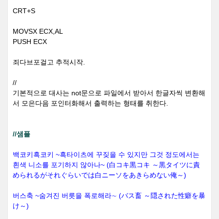
CRT+S
MOVSX ECX,AL
PUSH ECX
죄다브포걸고 추적시작.
//
기본적으로 대사는 not문으로 파일에서 받아서 한글자씩 변환해
서 모은다음 포인터화해서 출력하는 형태를 취한다.
//샘플
백코키흑코키 ~흑타이츠에 꾸짖을 수 있지만 그것 정도에서는
흰색 니소를 포기하지 않아나~ (白コキ黒コキ ～黒タイツに責
められるがそれぐらいでは白ニーソをあきらめない俺～)
버스축 ~숨겨진 버릇을 폭로해라∼ (バス畜 ～隠された性癖を暴
け～)