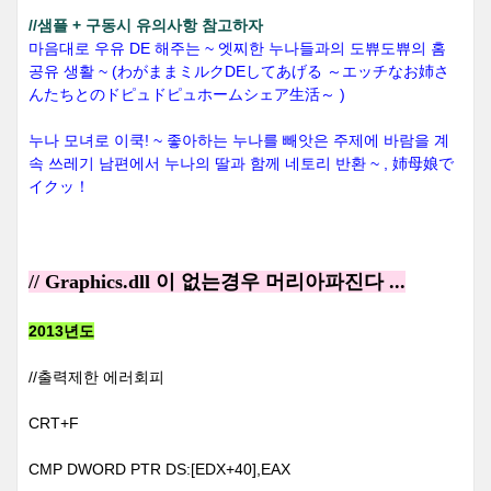
//샘플 + 구동시 유의사항 참고하자
마음대로 우유 DE 해주는 ~ 엣찌한 누나들과의 도쀼도쀼의 홈
공유 생활 ~ (わがままミルクDEしてあげる ～エッチなお姉さ
んたちとのドピュドピュホームシェア生活～ )
누나 모녀로 이쿡! ~ 좋아하는 누나를 빼앗은 주제에 바람을 계
속 쓰레기 남편에서 누나의 딸과 함께 네토리 반환 ~ , 姉母娘で
イクッ！
// Graphics.dll 이 없는경우 머리아파진다 ...
2013년도
//출력제한 에러회피
CRT+F
CMP DWORD PTR DS:[EDX+40],EAX