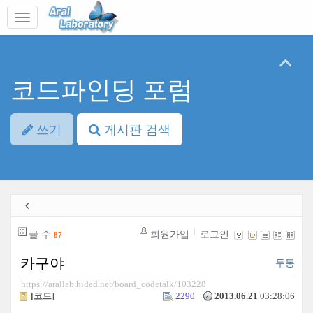
본
메
문
뉴
바
토
로
글
가
하
기
기
코드파인딩 포럼
쓰기
게시판 검색
글 수
회원가입
로그인
87
카구야
두통
https://arallab.hided.net/board_codetalk/103228
[코드]
2290
2013.06.21
03:28:06