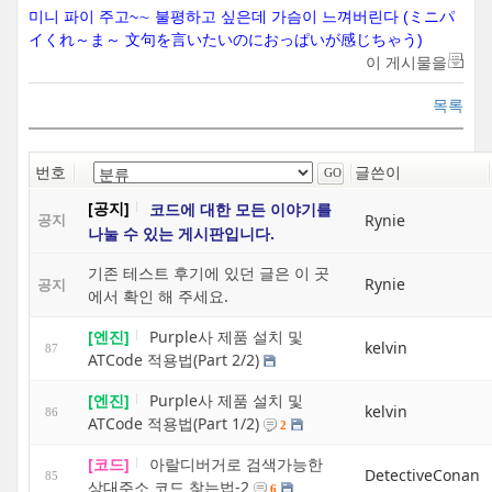
미니 파이 주고~∼ 불평하고 싶은데 가슴이 느껴버린다 (ミニパ
イくれ～ま～ 文句を言いたいのにおっぱいが感じちゃう)
이 게시물을
목록
번호
글쓴이
[공지]
코드에 대한 모든 이야기를
Rynie
공지
나눌 수 있는 게시판입니다.
기존 테스트 후기에 있던 글은 이 곳
Rynie
공지
에서 확인 해 주세요.
[엔진]
Purple사 제품 설치 및
kelvin
87
ATCode 적용법(Part 2/2)
[엔진]
Purple사 제품 설치 및
kelvin
86
ATCode 적용법(Part 1/2)
2
[코드]
아랄디버거로 검색가능한
DetectiveConan
85
상대주소 코드 찾는법-2
6