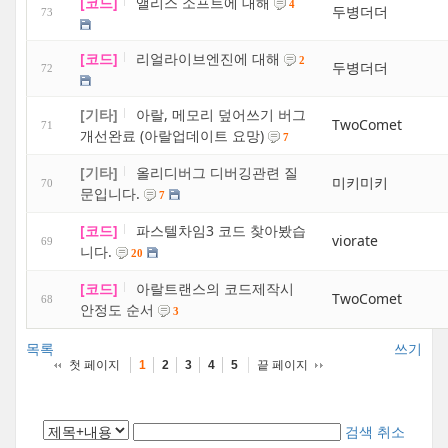
[코드]
앨리스 소프트에 대해
4
두병더더
73
[코드]
리얼라이브엔진에 대해
2
두병더더
72
[기타]
아랄, 메모리 덮어쓰기 버그
TwoComet
71
개선완료 (아랄업데이트 요망)
7
[기타]
올리디버그 디버깅관련 질
미키미키
70
문입니다.
7
[코드]
파스텔차임3 코드 찾아봤습
viorate
69
니다.
20
[코드]
아랄트랜스의 코드제작시
TwoComet
68
안정도 순서
3
목록
쓰기
첫 페이지
끝 페이지
1
2
3
4
5
검색
취소