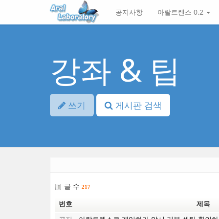
본
메
공지사항
아랄트랜스 0.2
문
뉴
바
토
로
글
가
하
기
기
강좌 & 팁
쓰기
게시판 검색
글 수
217
번호
제목