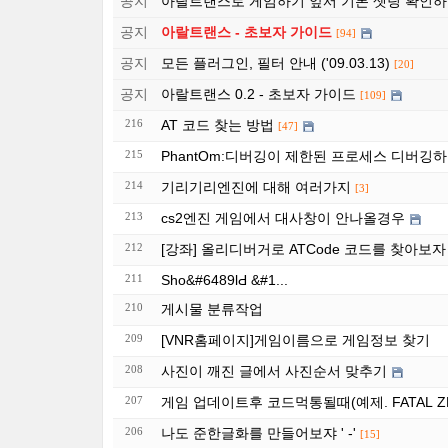
공지
아랄트랜스로 게임하기 앞서 기본 셋팅 확인하
공지
아랄트랜스 - 초보자 가이드
[94]
공지
모든 플러그인, 필터 안내 ('09.03.13)
[20]
공지
아랄트랜스 0.2 - 초보자 가이드
[109]
216
AT 코드 찾는 방법
[47]
215
PhantOm:디버깅이 제한된 프로세스 디버깅
214
기리기리엔진에 대해 여러가지
[3]
213
cs2엔진 게임에서 대사창이 안나올경우
212
[강좌] 올리디버거로 ATCode 코드를 찾아보자 
211
Sho&#6489lԀ &#1...
210
게시물 분류작업
209
[VNR홈페이지]게임이름으로 게임정보 찾기
208
사진이 깨진 글에서 사진순서 맞추기
207
게임 업데이트후 코드먹통될때(예제. FATAL ZE
206
나도 준한글화를 만들어보쟈 ' -'
[15]