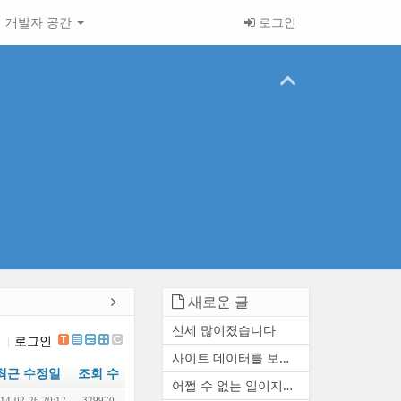
개발자 공간
로그인
새로운 글
신세 많이졌습니다
입
로그인
사이트 데이터를 보존하거나 ...
최근 수정일
조회 수
어쩔 수 없는 일이지만 참 아...
14-02-26 20:12
329970