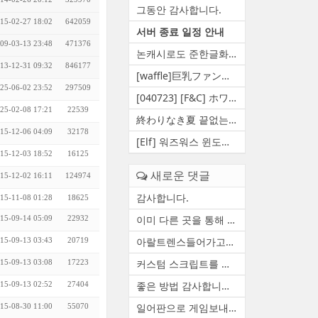
그동안 감사합니다.
15-02-27 18:02
642059
서버 종료 일정 안내
09-03-13 23:48
471376
논캐시로도 준한글화 만들 수 ...
13-12-31 09:32
846177
[waffle]巨乳ファンタジー5 王...
25-06-02 23:52
297509
[040723] [F&C] ホワイト...
25-02-08 17:21
22539
終わりなき夏 끝없는여름 영원...
15-12-06 04:09
32178
[Elf] 워즈워스 윈도우 10 대...
15-12-03 18:52
16125
새로운 댓글
15-12-02 16:11
124974
감사합니다.
15-11-08 01:28
18625
이미 다른 곳을 통해 자료 백...
15-09-14 05:09
22932
아랄트렌스들어가고요 함수하...
15-09-13 03:43
20719
커스텀 스크립트를 정상적으로...
15-09-13 03:08
17223
좋은 방법 감사합니다. 한번 ...
15-09-13 02:52
27404
일어판으로 게임보내줄수있습니다
15-08-30 11:00
55070