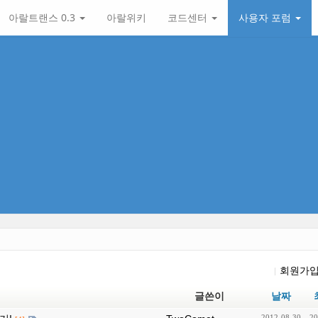
아랄트랜스 0.3
아랄위키
코드센터
사용자 포럼
회원가
글쓴이
날짜
2012-08-30
20