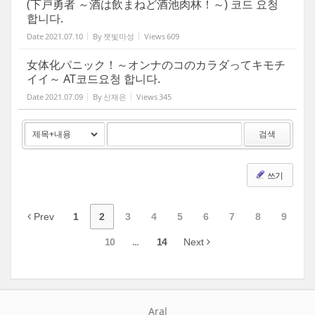
(下戸勇者 ～酒は飲まねど酒池肉林！～) 코드 요청
합니다.
Date
2021.07.10
By
잿빛마성
Views
609
女体化パニック！～オンナのコのカラダってキモチ
イイ～ AT코드요청 합니다.
Date
2021.07.09
By
신재은
Views
345
검색
쓰기
Prev
1
2
3
4
5
6
7
8
9
10
...
14
Next
Aral