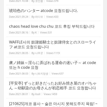
Date
2021.10.08
By
코인왕
Views
379
琥珀色のハンター atcode 요청드립니다.
Date
2021.09.24
By
라디쉬
Views
433
chaos head love chu chu 코드 후킹 부탁드립니다
Date
2021.08.16
By
K
Views
531
WAFFLE사의 奴隷姫騎士と奴隷侍女とのスローライ
フ at코드 요청드립니다
Date
2021.08.05
By
나무꾼
Views
1119
虜ノ姉妹～淫らに弄ばれる運命の迷い子～ at code
또는 h code 요청
Date
2021.08.03
By
니트지망생
Views
637
[平安亭] ずっと好きだったお好み焼き屋のオバちゃ
ん ～幼馴染のお母さんが初恋相手 코드 요청합니다
Date
2021.08.01
By
llssll
Views
1459
[210625]개코 용사 ~ 술은 마시지 못해도주지 육림! ~