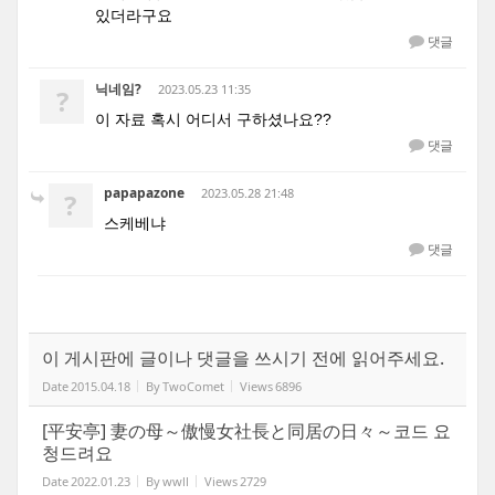
있더라구요
댓글
닉네임?
2023.05.23 11:35
?
이 자료 혹시 어디서 구하셨나요??
댓글
papapazone
2023.05.28 21:48
?
스케베냐
댓글
이 게시판에 글이나 댓글을 쓰시기 전에 읽어주세요.
Date
2015.04.18
By
TwoComet
Views
6896
[平安亭] 妻の母～傲慢女社長と同居の日々～코드 요
청드려요
Date
2022.01.23
By
wwll
Views
2729