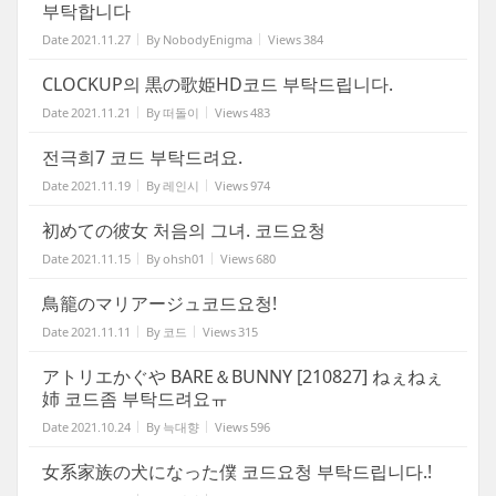
부탁합니다
Date
2021.11.27
By
NobodyEnigma
Views
384
CLOCKUP의 黒の歌姫HD코드 부탁드립니다.
Date
2021.11.21
By
떠돌이
Views
483
전극희7 코드 부탁드려요.
Date
2021.11.19
By
레인시
Views
974
初めての彼女 처음의 그녀. 코드요청
Date
2021.11.15
By
ohsh01
Views
680
鳥籠のマリアージュ코드요청!
Date
2021.11.11
By
코드
Views
315
アトリエかぐや BARE＆BUNNY [210827] ねぇねぇ
姉 코드좀 부탁드려요ㅠ
Date
2021.10.24
By
늑대향
Views
596
女系家族の犬になった僕 코드요청 부탁드립니다.!