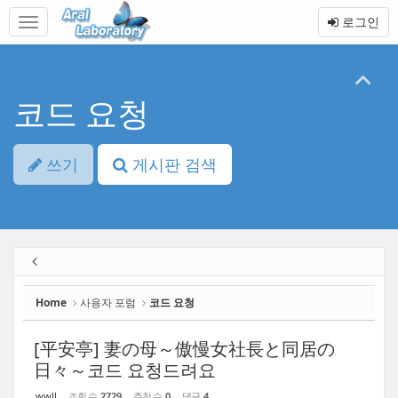
Sketchbook5, 스케치북5
Sketchbook5, 스케치북5
본
메
로그인
문
뉴
바
토
로
글
가
하
기
기
코드 요청
쓰기
게시판 검색
Home
사용자 포럼
코드 요청
[平安亭] 妻の母～傲慢女社長と同居の
日々～코드 요청드려요
wwll
조회 수
2729
추천 수
0
댓글
4