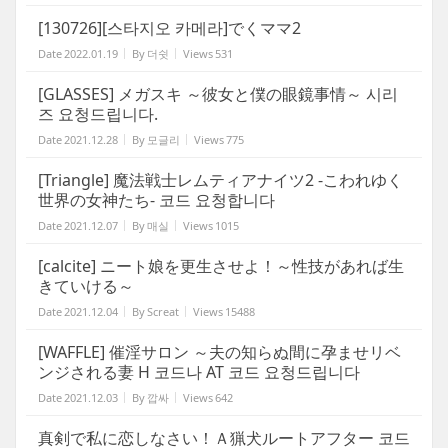
[130726][스타지오 카메라]でくママ2
Date
2022.01.19
By
더쉿
Views
531
[GLASSES] メガスキ ～彼女と僕の眼鏡事情～ 시리
즈 요청드립니다.
Date
2021.12.28
By
모글리
Views
775
[Triangle] 魔法戦士レムティアナイツ2 -こわれゆく
世界の女神たち- 코드 요청합니다
Date
2021.12.07
By
매실
Views
1015
[calcite] ニート娘を更生させよ！～性技があれば生
きていける～
Date
2021.12.04
By
Screat
Views
15488
[WAFFLE] 催淫サロン ～夫の知らぬ間に孕ませリベ
ンジされる妻 H 코드나 AT 코드 요청드립니다
Date
2021.12.03
By
깝싸
Views
642
真剣で私に恋しなさい！Ａ猟犬ルートアフター 코드