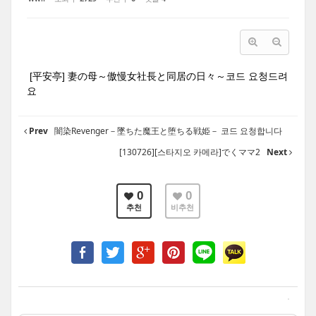
[平安亭] 妻の母～傲慢女社長と同居の日々～코드 요청드려
요
Prev
闇染Revenger－墜ちた魔王と堕ちる戦姫－ 코드 요청합니다
[130726][스타지오 카메라]でくママ2
Next
0
0
추천
비추천