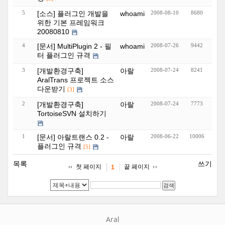
5
[소스] 플러그인 개발을
whoami
2008-08-10
8680
위한 기본 프레임워크
20080810
4
[문서] MultiPlugin 2 - 필
whoami
2008-07-26
9442
터 플러그인 규격
3
[개발환경구축]
아랄
2008-07-24
8241
AralTrans 프로젝트 소스
다운받기
[3]
2
[개발환경구축]
아랄
2008-07-24
7773
TortoiseSVN 설치하기
1
[문서] 아랄트랜스 0.2 -
아랄
2008-06-22
10006
플러그인 규격
[5]
목록
쓰기
첫 페이지
끝 페이지
1
검색
Aral