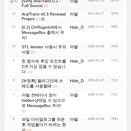
공지
[SVN] AralTrans 0.2 -
아랄
2008-07-22
16153
Full Source
[2]
12
AralTrans v0.3 Renewal
아랄
2011-04-17
5976
Project
[1]
11
[0.2] OnPluginInit에서
Hide_D
2009-12-11
6892
MessageBox 출력시 주
의!
10
STL iterator 사용시 주의
아랄
2009-10-04
7634
사항
[1]
9
한 함수에 후킹 포인트를
Hide_D
2009-07-20
7772
2개 이상 잡을 수 없습니
다.
[3]
8
[부정확] 플러그인에 쓰
Hide_D
2009-01-07
7522
레드를 사용할때
[2]
7
아랄 컨테이너 창이
아랄
2008-11-07
7327
hidden상태일 수 있으므
로 MessageBox 주의!
[2]
6
파일 다이얼로그를 띄운
아랄
2008-10-28
7841
후 작업폴더가 바뀌는 현
상
[3]