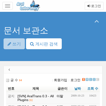
본
메
로그인
문
뉴
바
토
로
글
가
하
기
기
문서 보관소
쓰기
게시판 검색
글 수
회원가입
로그인
14
번호
제목
글쓴이
날짜
조회 수
공지
[SVN] AralTrans 0.3 - All
아랄
2009-10-23
10423
Plugins
[6]