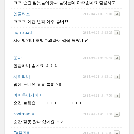
ㅋㅋ 순간 잘못들어왓나 놀랫는데 아주좋네요 깔끔하고
엔들리스
2015.04.20
02:09:00
ㅋㅋㅋ 이런 변화 아주 좋네요!
lightroad
2015.04.20
19:13:25
사지방인데 후방주의라서 깜짝 놀랐네요
또자
2015.04.21
09:59:40
깔끔하니 좋네요 ㅎㅎㅎ
시이리나
2015.04.22
16:13:12
맘에 드네요 ㅎㅎ 특히 안!
아마추어게이머
2015.04.22
19:47:50
순간 놀람요ㅋㅋㅋㅋㅋㅋㅋㅋㅋㅋㅋㅋㅋ
rootmania
2015.04.23
01:01:36
순간 잘못 왔나 했네요 ㅎㅎ
EX칼리버
2015.04.24
16:35:07