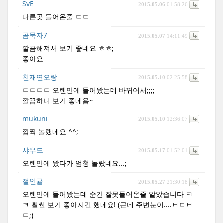
SvE
2015.05.06
01:58:26
다른곳 들어온줄 ㄷㄷ
곰묵자7
2015.05.07
14:11:49
깔끔해져서 보기 좋네요 ㅎㅎ;
좋아요
천재연오랑
2015.05.10
02:25:58
ㄷㄷㄷㄷ 오랜만에 들어왔는데 바뀌어서;;;;
깔끔하니 보기 좋네욤~
mukuni
2015.05.10
12:36:07
깜짝 놀랬네요 ^^;
샤우드
2015.05.17
01:52:01
오랜만에 왔다가 엄청 놀랐네요...;
절인귤
2015.05.27
21:30:18
오랜만에 들어왔는데 순간 잘못들어온줄 알았습니다 ㅋ
ㅋ 훨씬 보기 좋아지긴 했네요! (근데 주변눈이....ㅂㄷㅂ
ㄷ;)