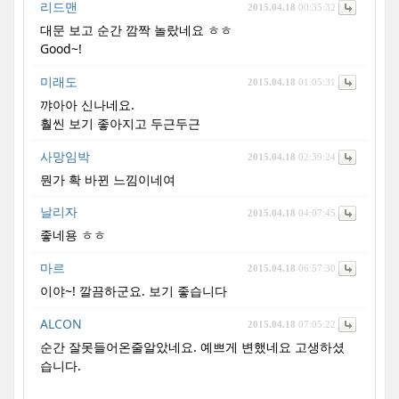
리드맨
2015.04.18
00:35:32
대문 보고 순간 깜짝 놀랐네요 ㅎㅎ
Good~!
미래도
2015.04.18
01:05:31
꺄아아 신나네요.
훨씬 보기 좋아지고 두근두근
사망임박
2015.04.18
02:39:24
뭔가 확 바뀐 느낌이네여
날리자
2015.04.18
04:07:45
좋네용 ㅎㅎ
마르
2015.04.18
06:57:30
이야~! 깔끔하군요. 보기 좋습니다
ALCON
2015.04.18
07:05:22
순간 잘못들어온줄알았네요. 예쁘게 변했네요 고생하셨
습니다.