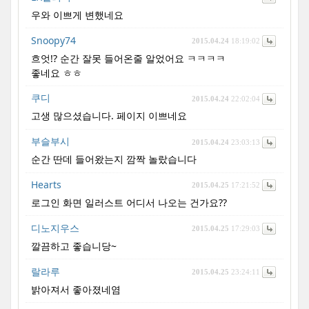
우와 이쁘게 변했네요
Snoopy74
2015.04.24
18:19:02
흐엇!? 순간 잘못 들어온줄 알었어요 ㅋㅋㅋㅋ
좋네요 ㅎㅎ
쿠디
2015.04.24
22:02:04
고생 많으셨습니다. 페이지 이쁘네요
부슬부시
2015.04.24
23:03:13
순간 딴데 들어왔는지 깜짝 놀랐습니다
Hearts
2015.04.25
17:21:52
로그인 화면 일러스트 어디서 나오는 건가요??
디노지우스
2015.04.25
17:29:03
깔끔하고 좋습니당~
랄라루
2015.04.25
23:24:11
밝아져서 좋아졌네염