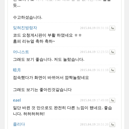
듯...
수고하셨습니다.
잊혀진방랑자
2015.04.19
09:31:16
코드 요청게시판이 부활 하였네요 ㅎㅎ
홈피 리뉴얼 축하 축하~
어니스트
2015.04.19
12:23:53
그래도 보기 좋습니다. 저도 놀랐습니다.
暗月
2015.04.19
16:11:18
접속했다가 화면이 바뀌어서 깜짝놀랐네요
그래도 보기는 좋아진것같습니다
eael
2015.04.19
17:49:08
일단 바뀐 것 만으로도 완전히 다른 느낌이 됐네요. 좋습
니다. 허허허허허!
졸리다
2015.04.19
20:51:20