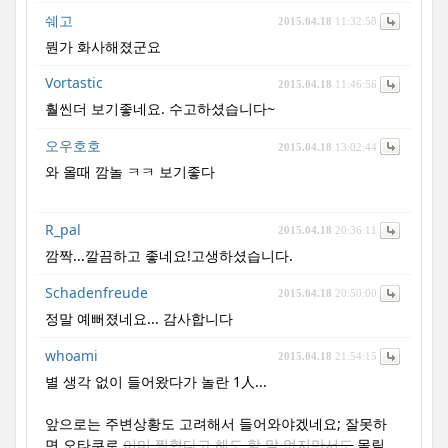
쉐고
2015.04.18
11:32:58
뭔가 화사해졌군요
Vortastic
2015.04.18
11:46:56
훨씬더 보기좋네요. 수고하셨습니다~
오우호호
2015.04.18
13:02:44
와 올때 깜놀 ㅋㅋ 보기좋다
R_pal
2015.04.18
20:36:11
깜짝...깔끔하고 좋네요!고생하셨습니다.
Schadenfreude
2015.04.18
20:50:00
정말 예뻐졌네요... 감사합니다
whoami
2015.04.18
21:54:15
별 생각 없이 들어왔다가 놀란 1人...
앞으로는 주변상황도 고려해서 들어와야겠네요; 잘못하
면 오타쿠로
이미 찍혔다고 해도 할 말 없지만서도
몰릴