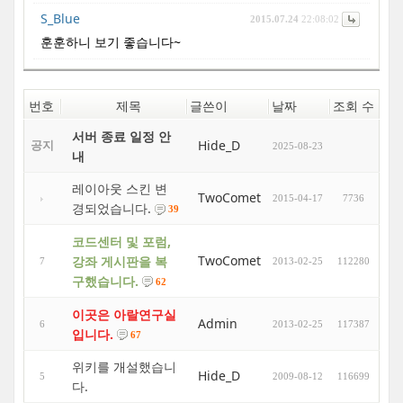
S_Blue
2015.07.24
22:08:02
훈훈하니 보기 좋습니다~
번호
제목
글쓴이
날짜
조회 수
서버 종료 일정 안
Hide_D
공지
2025-08-23
내
레이아웃 스킨 변
TwoComet
2015-04-17
7736
경되었습니다.
39
코드센터 및 포럼,
TwoComet
강좌 게시판을 복
7
2013-02-25
112280
구했습니다.
62
이곳은 아랄연구실
Admin
6
2013-02-25
117387
입니다.
67
위키를 개설했습니
Hide_D
5
2009-08-12
116699
다.