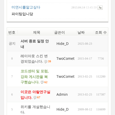
미연시를알고싶다
2013.04.14
13:45:59
파이팅입니당
번호
제목
글쓴이
날짜
조회 수
서버 종료 일정 안
Hide_D
공지
2025-08-23
내
레이아웃 스킨 변
TwoComet
8
2015-04-17
7736
경되었습니다.
39
코드센터 및 포럼,
TwoComet
강좌 게시판을 복
7
2013-02-25
112280
구했습니다.
62
이곳은 아랄연구실
Admin
6
2013-02-25
117387
입니다.
67
위키를 개설했습니
Hide_D
5
2009-08-12
116699
다.