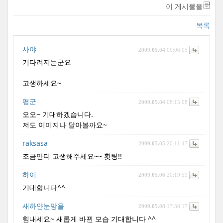
이 게시물을
목록
사야
2009.05.04
00:06:05
기다려지는군요
고생하세요~
평군
2009.05.04
08:15:08
오오~ 기대하겠습니다.
저도 이미지나 달아볼까요~
raksasa
2009.05.05
20:11:47
조금만더 고생해주세요~~ 홧팅!!
하이
2009.05.06
20:19:59
기대합니다^^
새하얀눈망울
2009.05.08
17:38:17
힘내세요~ 새롭게 바뀐 모습 기대합니다 ^^