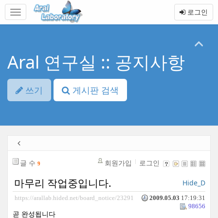
본
메
로그인
문
뉴
바
토
로
글
가
하
기
기
Aral 연구실 :: 공지사항
쓰기
게시판 검색
글 수
회원가입
로그인
9
마무리 작업중입니다.
Hide_D
https://arallab.hided.net/board_notice/23291
2009.05.03
17:19:31
98656
곧 완성됩니다