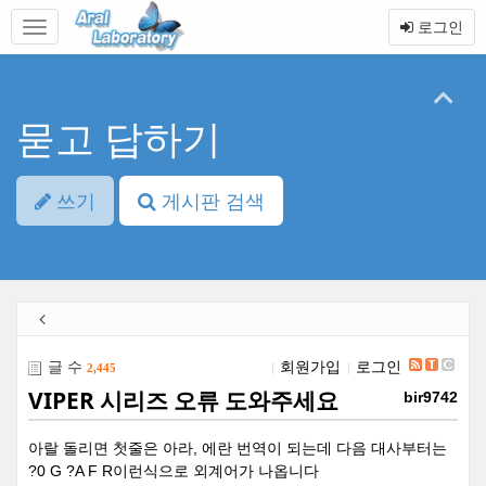
본
메
로그인
문
뉴
바
토
로
글
가
하
기
기
묻고 답하기
쓰기
게시판 검색
글 수
회원가입
로그인
2,445
VIPER 시리즈 오류 도와주세요
bir9742
아랄 돌리면 첫줄은 아라, 에란 번역이 되는데 다음 대사부터는
?0 G ?A F R이런식으로 외계어가 나옵니다