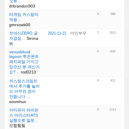
오류
by
drbrandon903
타게임 커스텀딕
0
388
적용
by
gmrxowk00
전여신ZERO 글
마인부우
2
2012
2021-11-22
자겹침
Sirona
by
venusblood
0
659
lagoon 투컨폰트
패치파일 가지고
있으신 분 계신가
요?
rod0213
by
커스텀스크립트
0
422
에서 추가를 눌러
도 아무런 창이
안뜹니다.
by
soomhun
아마유이 라비린
0
1211
스 마이스터ATS
실행오류 질문
by
으힝힠힠