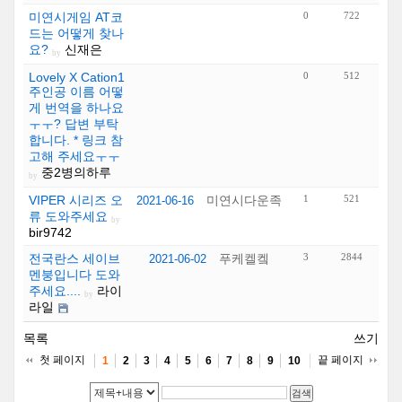
미연시게임 AT코
0
722
드는 어떻게 찾나
요?
신재은
by
Lovely X Cation1
0
512
주인공 이름 어떻
게 번역을 하나요
ㅜㅜ? 답변 부탁
합니다. * 링크 참
고해 주세요ㅜㅜ
중2병의하루
by
VIPER 시리즈 오
미연시다운족
1
521
2021-06-16
류 도와주세요
by
bir9742
전국란스 세이브
푸케켈켘
3
2844
2021-06-02
멘붕입니다 도와
주세요....
라이
by
라일
목록
쓰기
첫 페이지
끝 페이지
1
2
3
4
5
6
7
8
9
10
검색