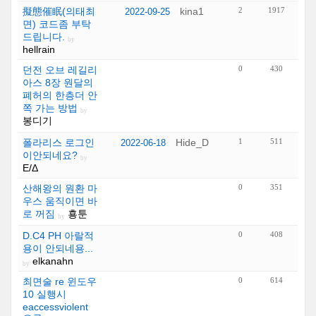
擬態催眠(의태최
kina1
2
1917
2022-09-25
면) 코드좀 부탁
드립니다.
by
hellrain
던전 오브 레길리
0
430
아스 8장 원달의
폐허의 한층더 안
쪽 가는 방법
by
봉디기
폴라리스 로그인
Hide_D
1
511
2022-06-18
이안되네요?
by
Ε/Δ
산해왕의 원환 마
0
351
우스 움직이면 바
로 꺼짐
횽툰
by
D.C4 PH 아랄적
0
408
용이 안되네용...
elkanahn
by
최면술 re 윈도우
0
614
10 실행시
eaccessviolent