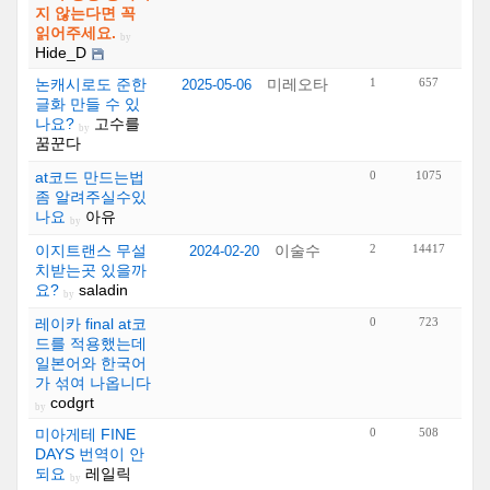
지 않는다면 꼭
읽어주세요.
by
Hide_D
논캐시로도 준한
미레오타
1
657
2025-05-06
글화 만들 수 있
나요?
고수를
by
꿈꾼다
at코드 만드는법
0
1075
좀 알려주실수있
나요
아유
by
이지트랜스 무설
이술수
2
14417
2024-02-20
치받는곳 있을까
요?
saladin
by
레이카 final at코
0
723
드를 적용했는데
일본어와 한국어
가 섞여 나옵니다
codgrt
by
미아게테 FINE
0
508
DAYS 번역이 안
되요
레일릭
by