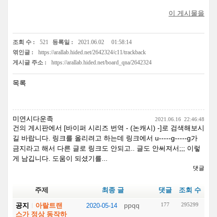
이 게시물을
조회 수 :
521
등록일 :
2021.06.02
01:58:14
엮인글 :
https://arallab.hided.net/2642324/c11/trackback
게시글 주소 :
https://arallab.hided.net/board_qna/2642324
목록
미연시다운족
2021.06.16
22:46:48
건의 게시판에서 [바이퍼 시리즈 번역 - (논캐시) -]로 검색해보시
길 바랍니다. 링크를 올리려고 하는데 링크에서 u-----g-----g가
금지라고 해서 다른 글로 링크도 안되고.. 글도 안써져서;;; 이렇
게 남깁니다. 도움이 되셨기를...
댓글
주제
최종 글
댓글
조회 수
공지
아랄트랜
ppqq
177
295299
2020-05-14
스가 정상 동작하