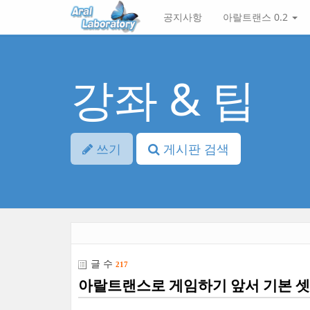
본
메
공지사항
아랄트랜스 0.2
문
뉴
바
토
로
글
가
하
기
기
강좌 & 팁
쓰기
게시판 검색
글 수
217
아랄트랜스로 게임하기 앞서 기본 셋