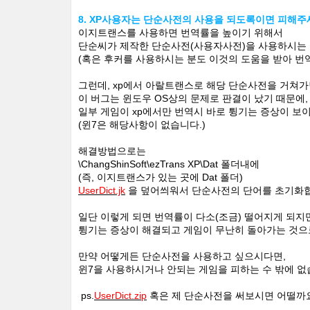
8. XP사용자는 단순사전의 사용을 되도록이면 피해주
이지트랜스를 사용하면 번역률을 높이기 위해서
단순씨가 제작한 단순사전(사용자사전)을 사용하시는 
(혹은 후커를 사용하시는 분도 이것의 도움을 받아 
그런데, xp에서 아랄트랜스로 해당 단순사전을 거쳐
이 버그는 윈도우 OS상의 문제로 판결이 났기 때문에,
일부 게임이 xp에서만 번역시 바로 튕기는 증상이 보
(윈7은 해당사항이 없습니다.)
해결방법으로는
\ChangShinSoft\ezTrans XP\Dat 폴더내에
(즉, 이지트랜스가 있는 곳에 Dat 폴더)
UserDict.jk
을 덮어씌워서 단순사전의 단어를 초기화
일단 이렇게 되면 번역률이 다소(조금) 떨어지게 되지
튕기는 증상이 해결되고 게임이 무난히 돌아가는 것으
만약 어떻게든 단순사전을 사용하고 싶으시다면,
윈7을 사용하시거나 안되는 게임을 피하는 수 밖에 없
ps.
UserDict.zip
혹은 제 단순사전을 써보시면 어떨까