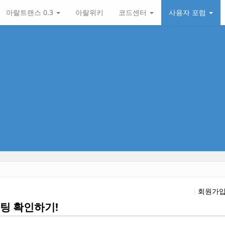
아랄트랜스 0.3
아랄위키
코드센터
사용자 포럼
회원가
팅 확인하기!