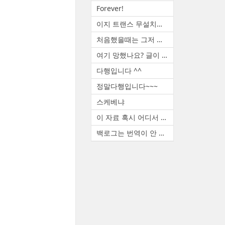
Forever!
이지 트랜스 무설치판 꿀도르 ...
처음했을때는 그저 신기했죠. ...
여기 망했나요? 글이 없네요
다행입니다 ^^
정말다행입니다~~~
스케베냐
이 자료 혹시 어디서 구하셨나...
백로그는 번역이 안 됩니다. ...