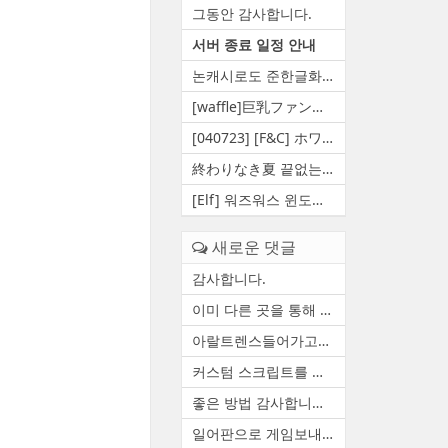
그동안 감사합니다.
서버 종료 일정 안내
논캐시로도 준한글화 만들 수 ...
[waffle]巨乳ファンタジー5 王...
[040723] [F&C] ホワイト...
終わりなき夏 끝없는여름 영원...
[Elf] 워즈워스 윈도우 10 대...
새로운 댓글
감사합니다.
이미 다른 곳을 통해 자료 백...
아랄트렌스들어가고요 함수하...
커스텀 스크립트를 정상적으로...
좋은 방법 감사합니다. 한번 ...
일어판으로 게임보내줄수있습니다