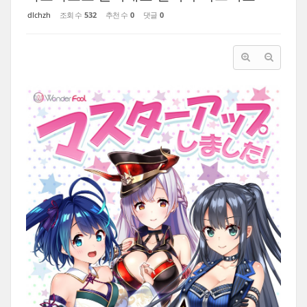
dlchzh
조회 수
532
추천 수
0
댓글
0