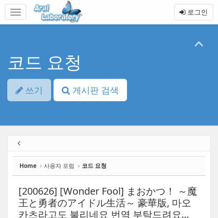
Sketchbook5, 스케치북5
Sketchbook5, 스케치북5
본
메
로그인
문
뉴
바
토
로
글
가
하
기
기
코드 요청
쓰기
게시판 검색
Home
사용자 포럼
코드 요청
[200626] [Wonder Fool] まおかつ！ ～魔
王と勇者のアイドル生活～ 豪華版, 마오
카츠라고도 불리네요 번역 부탁드려요...