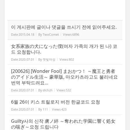
이 게시판에 글이나 댓글을 쓰시기 전에 읽어주세요.
Date
2015.04.18
By
TwoComet
Views
6896
女系家族の犬になった僕(여자 가족의 개가 된 나) 코
드 요청합니다.
Date
2020.07.01
By
잿빛마성
Views
802
[200626] [Wonder Fool] まおかつ！ ～魔王と勇者
のアイドル生活～ 豪華版, 마오카츠라고도 불리네요
번역 부탁드려요...
Date
2020.07.01
By
dlchzh
Views
532
6월 26이 키스 트릴로지 버전 한글코드 요청
Date
2020.07.01
By
111
Views
423
Guilty사의 신작 虜ノ絆 ～奪われた学園に響く処女
の喘ぎ～요청 드립니다