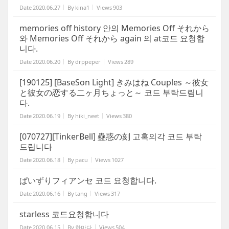
Date
2020.06.27
By
kina1
Views
903
memories off history 안의 Memories Off それから
와 Memories Off それから again 의 at코드 요청합
니다.
Date
2020.06.20
By
drppeper
Views
289
[190125] [BaseSon Light] きみはね Couples ～彼女
と彼女の恋する二ヶ月ちょっと～ 코드 부탁드림니
다.
Date
2020.06.19
By
hiki_neet
Views
380
[070727][TinkerBell] 蠱惑の刻 고혹의각 코드 부탁
드립니다
Date
2020.06.18
By
pacu
Views
1027
ぱいずりフィアンセ 코드 요청합니다.
Date
2020.06.16
By
tang
Views
317
starless 코드요청합니다
Date
2020.06.15
By
한마다
Views
504