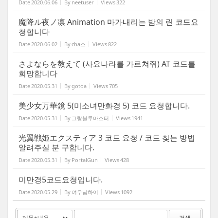
Date
2020.06.06
By
neetuser
Views
322
魔降ル夜ノ凛 Animation 마가내리는 밤의 린 코드요
청합니다
Date
2020.06.02
By
cha스
Views
822
さよならを教えて (사요나라를 가르쳐줘) AT 코드를
희망합니다
Date
2020.05.31
By
gotoa
Views
705
美少女万華鏡 5(미소녀만화경 5) 코드 요청합니다.
Date
2020.05.31
By
그랑블루마스터
Views
1941
光翼戦姫エクスティア 3 코드 요청 / 코드 찾는 방법
알려주실 분 구합니다.
Date
2020.05.31
By
PortalGun
Views
428
미만경5코드요청입니다.
Date
2020.05.29
By
여우님하이
Views
1092
검색