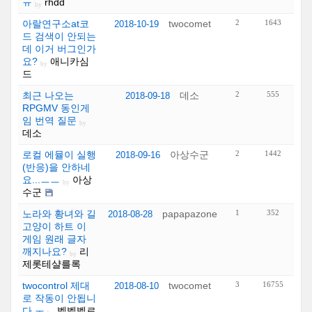
ㅠ
rhdd
by
아랄연구소at코
twocomet
2
1643
2018-10-19
드 검색이 안되는
데 이거 버그인가
요?
애니카심
by
드
최근 나오는
데소
2
555
2018-09-18
RPGMV 동인게
임 번역 질문
by
데소
로컬 에뮬이 실행
아상수군
2
1442
2018-09-16
(반응)을 안하네
요...ㅡㅡ
아상
by
수군
노라와 황녀와 길
papapazone
1
352
2018-08-28
고양이 하트 이
게임 원래 글자
깨지나요?
리
by
제롯테샬를록
twocontrol 제대
twocomet
3
16755
2018-08-10
로 작동이 안됩니
다 ㅜ
벨벨벨르