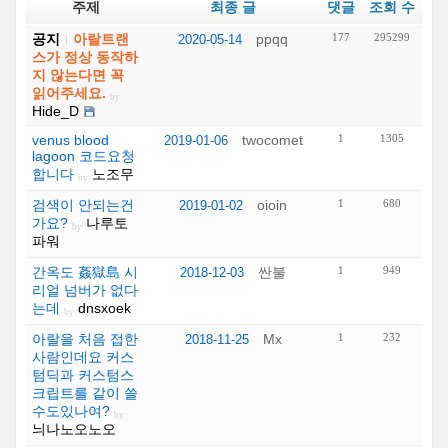
주제
최종 글
댓글
조회 수
공지
아랄트랜
ppqq
177
295299
2020-05-14
스가 정상 동작하
지 않는다면 꼭
읽어주세요.
by
Hide_D
venus blood
twocomet
1
1305
2019-01-06
lagoon 코드요청
합니다
노조무
by
검색이 안되는건
oioin
1
680
2019-01-02
가요?
나루토
by
파워
간옥도 姦獄島 시
싼불
1
949
2018-12-03
리얼 넘버가 없다
는데
dnsxoek
by
아랄을 처음 접한
Mx
1
232
2018-11-25
사람인데요 커스
텀딕과 커스텀스
크립트를 같이 쓸
수도있나여?
by
늬나노오노오