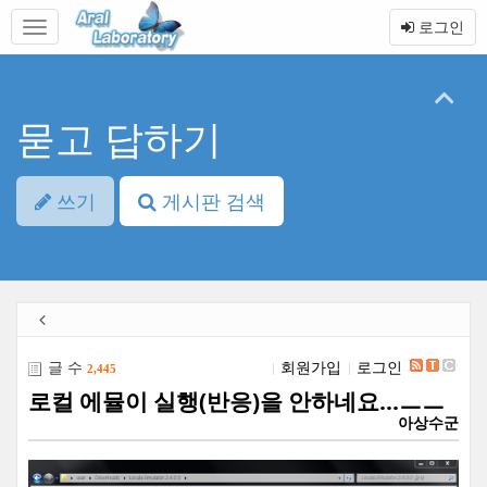
본
메
로그인
문
뉴
바
토
로
글
가
하
기
기
묻고 답하기
쓰기
게시판 검색
글 수
회원가입
로그인
2,445
로컬 에뮬이 실행(반응)을 안하네요...ㅡㅡ
아상수군