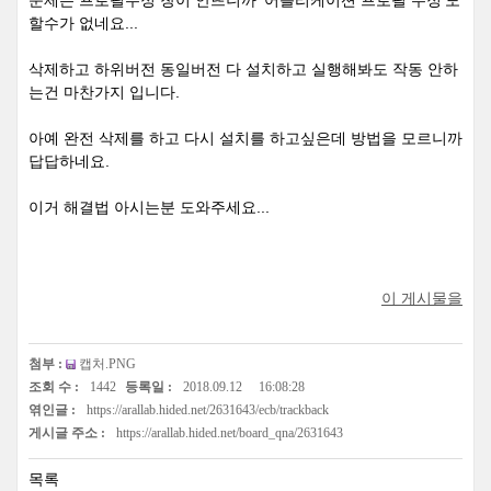
할수가 없네요...
삭제하고 하위버전 동일버전 다 설치하고 실행해봐도 작동 안하
는건 마찬가지 입니다.
아예 완전 삭제를 하고 다시 설치를 하고싶은데 방법을 모르니까
답답하네요.
이거 해결법 아시는분 도와주세요...
이 게시물을
첨부 :
캡처.PNG
조회 수 :
1442
등록일 :
2018.09.12
16:08:28
엮인글 :
https://arallab.hided.net/2631643/ecb/trackback
게시글 주소 :
https://arallab.hided.net/board_qna/2631643
목록