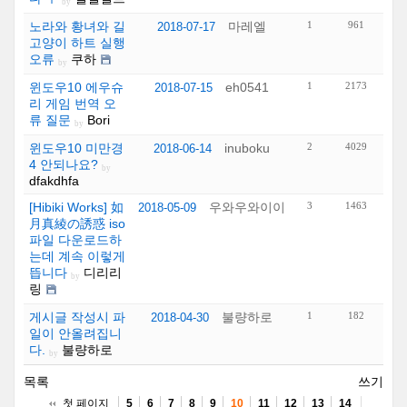
by
노라와 황녀와 길
마레엘
1
961
2018-07-17
고양이 하트 실행
오류
쿠하
by
윈도우10 에우슈
eh0541
1
2173
2018-07-15
리 게임 번역 오
류 질문
Bori
by
윈도우10 미만경
inuboku
2
4029
2018-06-14
4 안되나요?
by
dfakdhfa
[Hibiki Works] 如
우와우와이이
3
1463
2018-05-09
月真綾の誘惑 iso
파일 다운로드하
는데 계속 이렇게
뜹니다
디리리
by
링
게시글 작성시 파
불량하로
1
182
2018-04-30
일이 안올려집니
다.
불량하로
by
목록
쓰기
첫 페이지
5
6
7
8
9
10
11
12
13
14