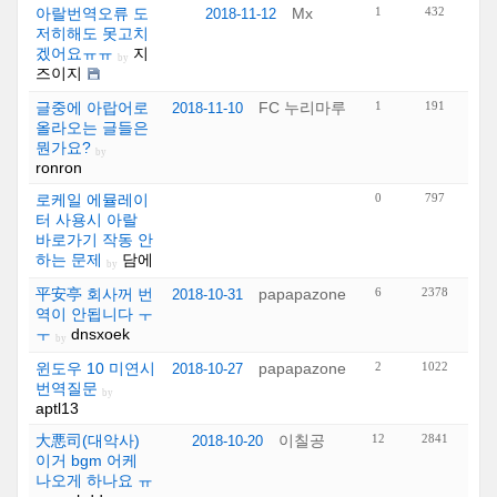
아랄번역오류 도
Mx
1
432
2018-11-12
저히해도 못고치
겠어요ㅠㅠ
지
by
즈이지
글중에 아랍어로
FC 누리마루
1
191
2018-11-10
올라오는 글들은
뭔가요?
by
ronron
로케일 에뮬레이
0
797
터 사용시 아랄
바로가기 작동 안
하는 문제
담에
by
平安亭 회사꺼 번
papapazone
6
2378
2018-10-31
역이 안됩니다 ㅜ
ㅜ
dnsxoek
by
윈도우 10 미연시
papapazone
2
1022
2018-10-27
번역질문
by
aptl13
大悪司(대악사)
이칠공
12
2841
2018-10-20
이거 bgm 어케
나오게 하나요 ㅠ