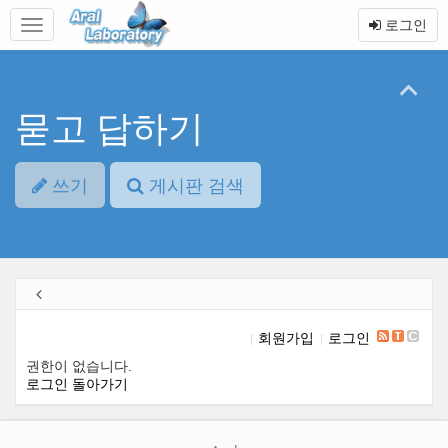
본
메
로그인
문
뉴
바
토
로
글
가
하
기
기
묻고 답하기
쓰기
게시판 검색
회원가입
로그인
권한이 없습니다.
로그인
돌아가기