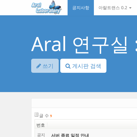
본
메
공지사항
아랄트랜스 0.2
문
뉴
바
토
로
글
가
하
기
기
Aral 연구실
쓰기
게시판 검색
글 수
9
번호
서버 종료 일정 안내
공지