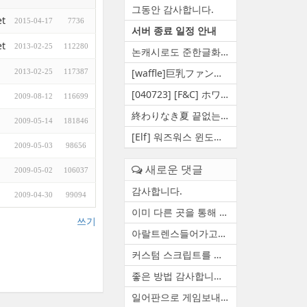
그동안 감사합니다.
t
2015-04-17
7736
서버 종료 일정 안내
t
2013-02-25
112280
논캐시로도 준한글화 만들 수 ...
[waffle]巨乳ファンタジー5 王...
2013-02-25
117387
[040723] [F&C] ホワイト...
2009-08-12
116699
終わりなき夏 끝없는여름 영원...
2009-05-14
181846
[Elf] 워즈워스 윈도우 10 대...
2009-05-03
98656
새로운 댓글
2009-05-02
106037
감사합니다.
2009-04-30
99094
이미 다른 곳을 통해 자료 백...
쓰기
아랄트렌스들어가고요 함수하...
커스텀 스크립트를 정상적으로...
좋은 방법 감사합니다. 한번 ...
일어판으로 게임보내줄수있습니다