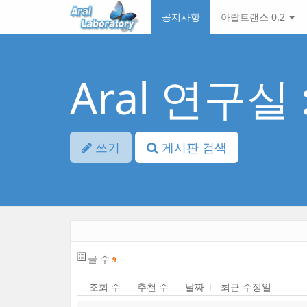
본
메
공지사항
아랄트랜스 0.2
문
뉴
바
토
로
글
가
하
기
기
Aral 연구실
쓰기
게시판 검색
글 수
9
조회 수
추천 수
날짜
최근 수정일