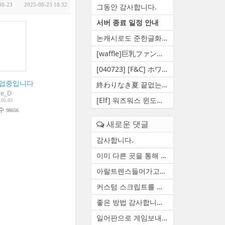
08-23
2025-08-23 18:32
그동안 감사합니다.
서버 종료 일정 안내
논캐시로도 준한글화 만들 수 ...
[waffle]巨乳ファンタジー5 王...
[040723] [F&C] ホワイト...
업중입니다.
(
6
)
終わりなき夏 끝없는여름 영원...
de_D
[Elf] 워즈워스 윈도우 10 대...
.05.03
 수
98656
새로운 댓글
감사합니다.
이미 다른 곳을 통해 자료 백...
아랄트렌스들어가고요 함수하...
커스텀 스크립트를 정상적으로...
좋은 방법 감사합니다. 한번 ...
일어판으로 게임보내줄수있습니다