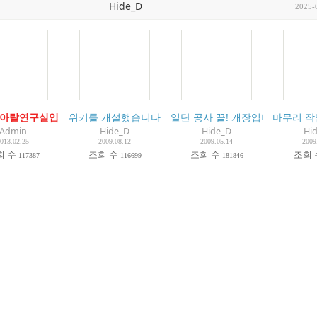
Hide_D
2025-
판을 복구했습니다.
 아랄연구실입니다.
위키를 개설했습니다.
(
62
(
67
)
)
일단 공사 끝! 개장입니다
마무리 작
(
53
)
Admin
Hide_D
Hide_D
Hi
013.02.25
2009.08.12
2009.05.14
2009
회 수
조회 수
조회 수
조회
117387
116699
181846