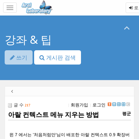
본
메
로
문
뉴
바
토
로
글
가
하
기
기
강좌 & 팁
쓰기
게시판 검색
글 수
회원가입
로그인
217
아랄 컨텍스트 메뉴 지우는 방법
평군
윈 7 에서는
'처음처럼만'님이 배포한 아랄 컨텍스트 0.9 확장버