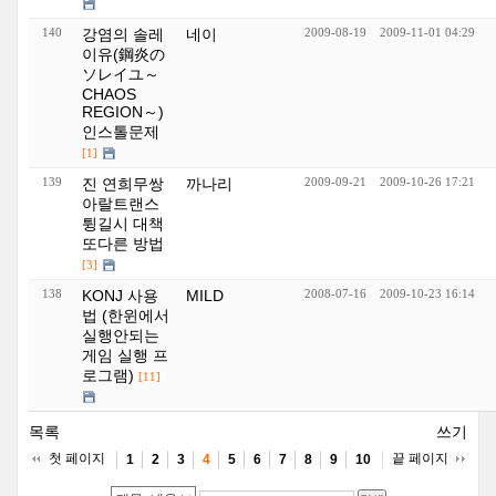
140
강염의 솔레
네이
2009-08-19
2009-11-01 04:29
이유(鋼炎の
ソレイユ～
CHAOS
REGION～)
인스톨문제
[1]
139
진 연희무쌍
까나리
2009-09-21
2009-10-26 17:21
아랄트랜스
튕길시 대책
또다른 방법
[3]
138
KONJ 사용
MILD
2008-07-16
2009-10-23 16:14
법 (한윈에서
실행안되는
게임 실행 프
로그램)
[11]
목록
쓰기
첫 페이지
끝 페이지
1
2
3
4
5
6
7
8
9
10