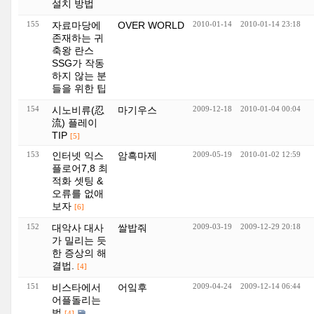
설치 방법
155
자료마당에
OVER WORLD
2010-01-14
2010-01-14 23:18
존재하는 귀
축왕 란스
SSG가 작동
하지 않는 분
들을 위한 팁
154
시노비류(忍
마기우스
2009-12-18
2010-01-04 00:04
流) 플레이
TIP
[5]
153
인터넷 익스
암흑마제
2009-05-19
2010-01-02 12:59
플로어7,8 최
적화 셋팅 &
오류를 없애
보자
[6]
152
대악사 대사
쌀밥줘
2009-03-19
2009-12-29 20:18
가 밀리는 듯
한 증상의 해
결법.
[4]
151
비스타에서
어잌후
2009-04-24
2009-12-14 06:44
어플돌리는
법
[4]