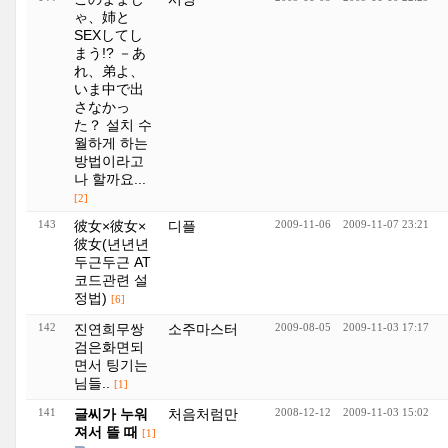
ゃ、姉と
SEXしてし
まう!? －あ
れ、弟よ、
いま中で出
さなかっ
た？ 설치 수
월하게 하는
방법이라고
나 할까요...
[2]
143
彼女×彼女×
디플
2009-11-06
2009-11-07 23:21
彼女(년년년
두근두근 AT
코드관련 설
정법)
[6]
142
진연희무쌍
소주마스터
2009-08-05
2009-11-03 17:17
검은화면되
면서 팅기는
님들..
[1]
141
글씨가 누워
처음처럼만
2008-12-12
2009-11-03 15:02
져서 뜰 때
[1]