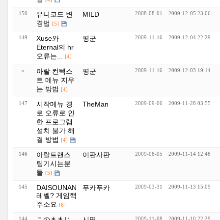
150
유니코드 변
MILD
2008-08-01
2009-12-05 23:06
경법
[5]
149
Xuse와
평군
2009-11-16
2009-12-04 22:29
Eternal의 hr
오류는...
[4]
»
아랄 컨텍스
평군
2009-11-16
2009-12-03 19:14
트 메뉴 지우
는 방법
[4]
147
시작메뉴 경
TheMan
2009-09-06
2009-11-28 03:55
로 오류로 인
한 프로그램
설치 불가 해
결 방법
[4]
146
아랄트랜스
이판사판
2009-08-05
2009-11-14 12:48
팅기시는분
들
[5]
145
DAISOUNAN
푸카푸카
2009-03-31
2009-11-13 15:09
레벨? 게임핵
주소요
[6]
144
このままじ
시명
2009-11-08
2009-11-10 22:29