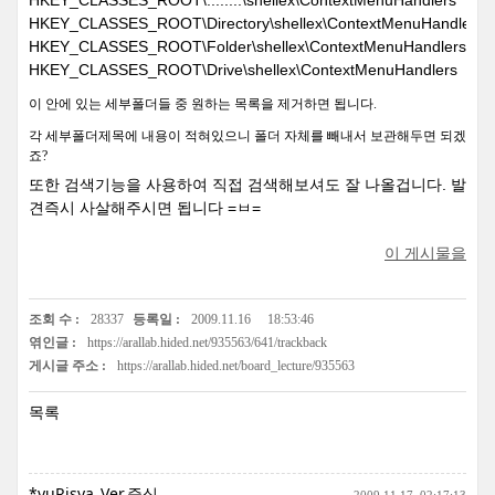
HKEY_CLASSES_ROOT\........\shellex\ContextMenuHandlers
HKEY_CLASSES_ROOT\Directory\shellex\ContextMenuHandlers
HKEY_CLASSES_ROOT\Folder\shellex\ContextMenuHandlers
HKEY_CLASSES_ROOT\Drive\shellex\ContextMenuHandlers
이 안에 있는 세부폴더들 중 원하는 목록을 제거하면 됩니다.
각 세부폴더제목에 내용이 적혀있으니 폴더 자체를 빼내서 보관해두면 되겠
죠?
또한 검색기능을 사용하여 직접 검색해보셔도 잘 나올겁니다. 발
견즉시 사살해주시면 됩니다 =ㅂ=
이 게시물을
조회 수 :
28337
등록일 :
2009.11.16
18:53:46
엮인글 :
https://arallab.hided.net/935563/641/trackback
게시글 주소 :
https://arallab.hided.net/board_lecture/935563
목록
*yuRisya_Ver.증식