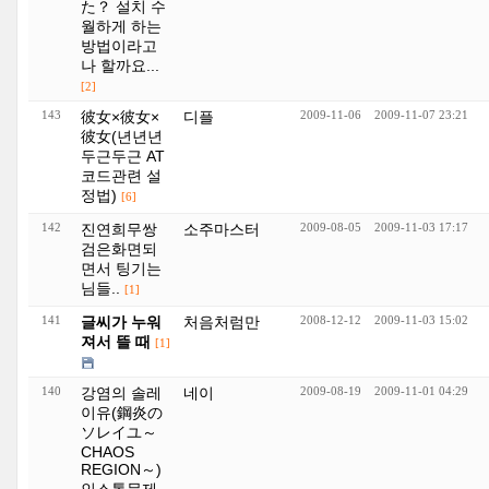
た？ 설치 수
월하게 하는
방법이라고
나 할까요...
[2]
143
彼女×彼女×
디플
2009-11-06
2009-11-07 23:21
彼女(년년년
두근두근 AT
코드관련 설
정법)
[6]
142
진연희무쌍
소주마스터
2009-08-05
2009-11-03 17:17
검은화면되
면서 팅기는
님들..
[1]
141
글씨가 누워
처음처럼만
2008-12-12
2009-11-03 15:02
져서 뜰 때
[1]
140
강염의 솔레
네이
2009-08-19
2009-11-01 04:29
이유(鋼炎の
ソレイユ～
CHAOS
REGION～)