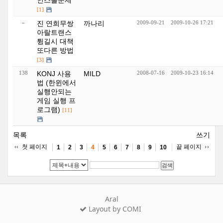
인스톨문제
[1]
»
진 연희무쌍
까나리
2009-09-21
2009-10-26 17:21
아랄트랜스
튕길시 대책
또다른 방법
[3]
138
KONJ 사용
MILD
2008-07-16
2009-10-23 16:14
법 (한윈에서
실행안되는
게임 실행 프
로그램)
[11]
목록
쓰기
첫 페이지
끝 페이지
1
2
3
4
5
6
7
8
9
10
검색
Aral
Layout by COMI