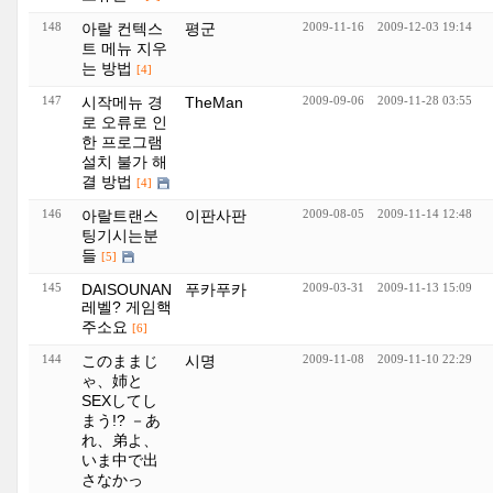
148
아랄 컨텍스
평군
2009-11-16
2009-12-03 19:14
트 메뉴 지우
는 방법
[4]
147
시작메뉴 경
TheMan
2009-09-06
2009-11-28 03:55
로 오류로 인
한 프로그램
설치 불가 해
결 방법
[4]
146
아랄트랜스
이판사판
2009-08-05
2009-11-14 12:48
팅기시는분
들
[5]
145
DAISOUNAN
푸카푸카
2009-03-31
2009-11-13 15:09
레벨? 게임핵
주소요
[6]
144
このままじ
시명
2009-11-08
2009-11-10 22:29
ゃ、姉と
SEXしてし
まう!? －あ
れ、弟よ、
いま中で出
さなかっ