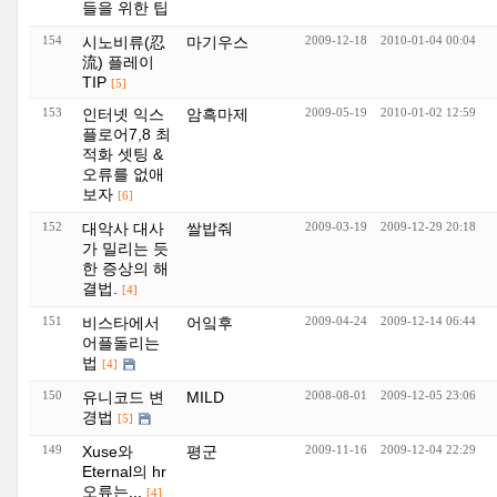
들을 위한 팁
154
시노비류(忍
마기우스
2009-12-18
2010-01-04 00:04
流) 플레이
TIP
[5]
153
인터넷 익스
암흑마제
2009-05-19
2010-01-02 12:59
플로어7,8 최
적화 셋팅 &
오류를 없애
보자
[6]
152
대악사 대사
쌀밥줘
2009-03-19
2009-12-29 20:18
가 밀리는 듯
한 증상의 해
결법.
[4]
151
비스타에서
어잌후
2009-04-24
2009-12-14 06:44
어플돌리는
법
[4]
150
유니코드 변
MILD
2008-08-01
2009-12-05 23:06
경법
[5]
149
Xuse와
평군
2009-11-16
2009-12-04 22:29
Eternal의 hr
오류는...
[4]