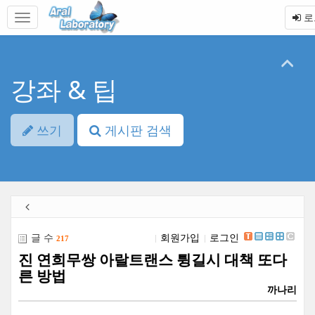
본
메
로
문
뉴
바
토
로
글
가
하
기
기
강좌 & 팁
쓰기
게시판 검색
글 수
회원가입
로그인
217
진 연희무쌍 아랄트랜스 튕길시 대책 또다
른 방법
까나리