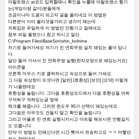
아랄트랜스 at코드 입력할때나 확인을 누룰때 아랄트랜스 튕기
는(게임이랑 같이)분들에게
조금이나마 도움이 되고자 글을 올리네요 이 방법은
다른분이 이미 올리셧을거라고 생각이 돼는데
저희집은 유일하게 이 방법만 안튕기고 잘돼네요
첨부 파일 올렸으니 참고 하시고 일단
C:\Program Files\BaseSon\shin_koihime
저기로 들어가세요 저기가 진 연희무쌍 설치 돼있는 폴더 입니
다.
일단 들어 가셔서 진 연희무쌍 실행(한자모양으로 돼있는거요)
아이콘을
오른쪽 마우스 키로 클릭하시고 속성으로 들어 가세요.
그 다음 속상창이 뜨셧다면 [일반] [호환성] [보안] [요약] 이렇게
가 나올텐데요
호환성을 눌립니다. 그다음 호환성모드에서 다음 호환성을 어쩌
구저쩌구 적혀있는글 옆에
체크를 해줍니다. 그러면 윈도우 95가 선택이 돼있는데요
그다음은 아무것도 건들지 말고 확인을 눌립니다.
그리고 어플로 진 연희 실행시키시고 아트랄 해보시면 안튕길지
도 모릅니다.
만약 이 방법도 안돼신다면 시간 뺏어서 죄송하고요 ㅋㅋ 어쨓던
저는 잘돼네요.