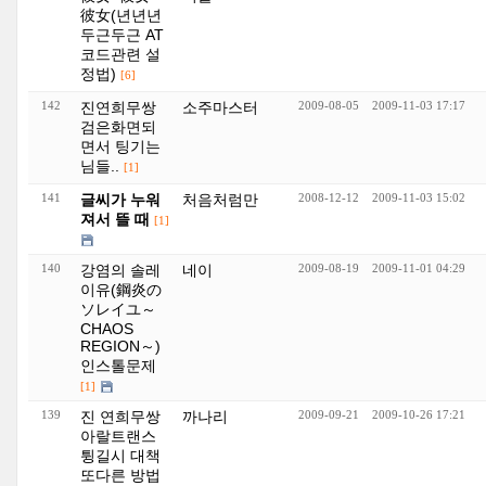
彼女(년년년
두근두근 AT
코드관련 설
정법)
[6]
142
진연희무쌍
소주마스터
2009-08-05
2009-11-03 17:17
검은화면되
면서 팅기는
님들..
[1]
141
글씨가 누워
처음처럼만
2008-12-12
2009-11-03 15:02
져서 뜰 때
[1]
140
강염의 솔레
네이
2009-08-19
2009-11-01 04:29
이유(鋼炎の
ソレイユ～
CHAOS
REGION～)
인스톨문제
[1]
139
진 연희무쌍
까나리
2009-09-21
2009-10-26 17:21
아랄트랜스
튕길시 대책
또다른 방법