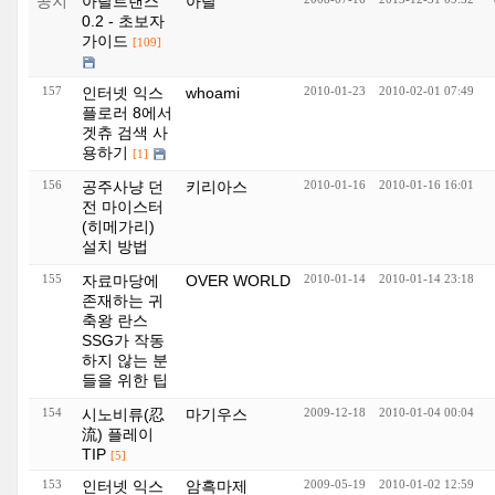
공지
아랄트랜스
아랄
0.2 - 초보자
가이드
[109]
157
인터넷 익스
whoami
2010-01-23
2010-02-01 07:49
플로러 8에서
겟츄 검색 사
용하기
[1]
156
공주사냥 던
키리아스
2010-01-16
2010-01-16 16:01
전 마이스터
(히메가리)
설치 방법
155
자료마당에
OVER WORLD
2010-01-14
2010-01-14 23:18
존재하는 귀
축왕 란스
SSG가 작동
하지 않는 분
들을 위한 팁
154
시노비류(忍
마기우스
2009-12-18
2010-01-04 00:04
流) 플레이
TIP
[5]
153
인터넷 익스
암흑마제
2009-05-19
2010-01-02 12:59