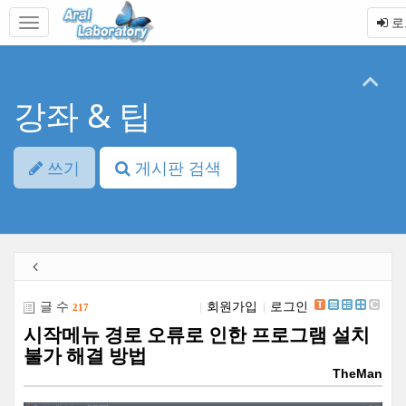
본
메
로
문
뉴
바
토
로
글
가
하
기
기
강좌 & 팁
쓰기
게시판 검색
글 수
회원가입
로그인
217
시작메뉴 경로 오류로 인한 프로그램 설치
불가 해결 방법
TheMan