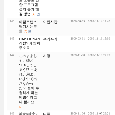
로 오류로 인
한 프로그램
설치 불가 해
결 방법
[4]
146
아랄트랜스
이판사판
2009-08-05
2009-11-14 12:48
팅기시는분
들
[5]
145
DAISOUNAN
푸카푸카
2009-03-31
2009-11-13 15:09
레벨? 게임핵
주소요
[6]
144
このままじ
시명
2009-11-08
2009-11-10 22:29
ゃ、姉と
SEXしてし
まう!? －あ
れ、弟よ、
いま中で出
さなかっ
た？ 설치 수
월하게 하는
방법이라고
나 할까요...
[2]
143
彼女×彼女×
디플
2009-11-06
2009-11-07 23:21