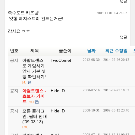
댓글
촉수포트 카즈냥
2009.11.01
04:28:52
잇힝 레지스트리 건드는거군!
감사요 ㅎㅎ
댓글
번호
제목
글쓴이
날짜
최근 수정일
공지
아랄트랜스
TwoComet
2012-08-30
2014-02-26 20:12
로 게임하기
앞서 기본 셋
팅 확인하기!
[4]
공지
아랄트랜스 -
Hide_D
2008-07-16
2015-02-27 18:02
초보자 가이
드
[94]
공지
모든 플러그
Hide_D
2008-10-31
2009-03-13 23:48
인, 필터 안내
('09.03.13)
[20]
2008-07-16
2013-12-31 09:32