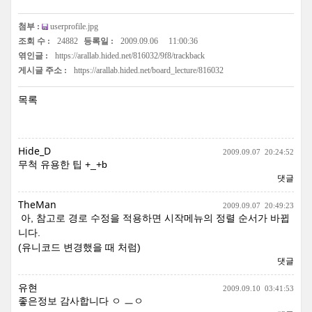
첨부 :
userprofile.jpg
조회 수 :
24882
등록일 :
2009.09.06
11:00:36
엮인글 :
https://arallab.hided.net/816032/9f8/trackback
게시글 주소 :
https://arallab.hided.net/board_lecture/816032
목록
Hide_D
2009.09.07
20:24:52
무척 유용한 팁 +_+b
댓글
TheMan
2009.09.07
20:49:23
아, 참고로 경로 수정을 적용하면 시작메뉴의 정렬 순서가 바뀝
니다.
(유니코드 변경했을 때 처럼)
댓글
유현
2009.09.10
03:41:53
좋은정보 감사합니다 ㅇ ㅡㅇ