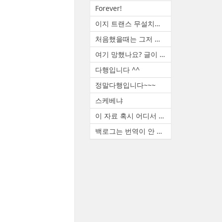
Forever!
이지 트랜스 무설치판 꿀도르 ...
처음했을때는 그저 신기했죠. ...
여기 망했나요? 글이 없네요
다행입니다 ^^
정말다행입니다~~~
스케베냐
이 자료 혹시 어디서 구하셨나...
백로그는 번역이 안 됩니다. ...