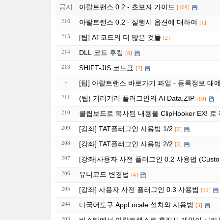
공지
아랄트랜스 0.2 - 초보자 가이드
[109]
216
아랄트랜스 0.2 - 실행시 옵션에 대하여
[1]
215
[팁] AT코드의 더 많은 것들
[2]
214
DLL 코드 후킹
[8]
213
SHIFT-JIS 코드표
[2]
»
[팁] 아랄트랜스 바로가기 파일 - 등록정보 대에
211
(팁) 기리기리 플러그인의 ATData.ZIP
[10]
210
클립보드로 복사된 내용을 ClipHooker EX! 
209
[강좌] TAT플러그인 사용법 1/2
[2]
208
[강좌] TAT플러그인 사용법 2/2
[2]
207
[강좌]사용자 사전 플러그인 0.2 사용법 (Custom
206
유니코드 변경법
[4]
205
[강좌] 사용자 사전 플러그인 0.3 사용법
[11]
204
다국어도구 AppLocale 설치와 사용법
[3]
203