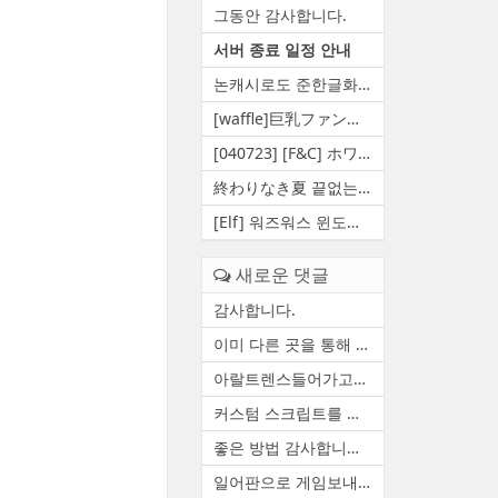
그동안 감사합니다.
서버 종료 일정 안내
논캐시로도 준한글화 만들 수 ...
[waffle]巨乳ファンタジー5 王...
[040723] [F&C] ホワイト...
終わりなき夏 끝없는여름 영원...
[Elf] 워즈워스 윈도우 10 대...
새로운 댓글
감사합니다.
이미 다른 곳을 통해 자료 백...
아랄트렌스들어가고요 함수하...
커스텀 스크립트를 정상적으로...
좋은 방법 감사합니다. 한번 ...
일어판으로 게임보내줄수있습니다