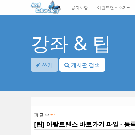
본
메
공지사항
아랄트랜스 0.2
문
뉴
바
토
로
글
가
하
기
기
강좌 & 팁
쓰기
게시판 검색
글 수
217
[팁] 아랄트랜스 바로가기 파일 - 등