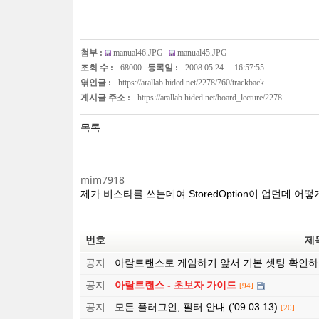
첨부 :
manual46.JPG
manual45.JPG
조회 수 :
68000
등록일 :
2008.05.24
16:57:55
엮인글 :
https://arallab.hided.net/2278/760/trackback
게시글 주소 :
https://arallab.hided.net/board_lecture/2278
목록
mim7918
제가 비스타를 쓰는데여 StoredOption이 업던데 어
번호
제
공지
아랄트랜스로 게임하기 앞서 기본 셋팅 확인하
공지
아랄트랜스 - 초보자 가이드
[94]
공지
모든 플러그인, 필터 안내 ('09.03.13)
[20]