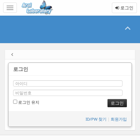
본
메
로그인
문
뉴
바
토
로
글
가
하
기
기
로그인
로그인 유지
ID/PW 찾기
|
회원가입