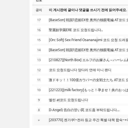
이 게시판에 글이나 댓글을 쓰시기 전에 읽어주세요.
공지
[BaseSon] 戦国†恋姫EX壱 奥州の独眼竜編 AT코
17
聖麗奴学園ERE 코드 요청드립니다..
16
[Orc Soft] Sex Friend Osananajimi 코드 요청 드려
15
[BaseSon] 戦国†恋姫EX壱 奥州の独眼竜編 AT코드
14
[210827][North Box] エルフのお嫁さん～ハー
13
코드 요청드립니다 양다리 연애 미니 팬디
12
激ドキッ！！100億カウパーの女戦士たち AT코드
11
[221223][milk factory]もっと！孕ませ
10
엘린 at코드 요청드립니다
9
D-Angel) 告白の甘い罠 코드좀 부탁드립니다...
8
[203770] 젠가쿠!~전라 등교 주간 특별 대책 합숙
»