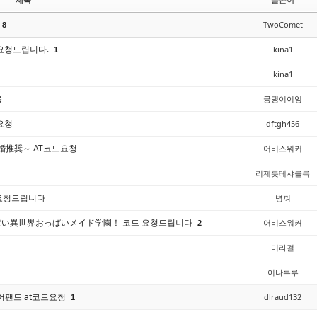
TwoComet
8
드 요청드립니다.
kina1
1
kina1
용
궁댕이이잉
 요청
dftgh456
レム婚推奨～ AT코드요청
어비스워커
리제롯테샤를록
 요청드립니다
병껴
！炎のおっぱい異世界おっぱいメイド学園！ 코드 요청드립니다
어비스워커
2
미라걸
이나루루
~+어팬드 at코드요청
dlraud132
1