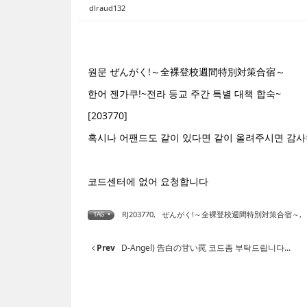
dlraud132
원문 ぜんがく!～全裸登校週間特別対策合宿～
한어 젠가쿠!~전라 등교 주간 특별 대책 합숙~
[203770]
혹시나 어팬드도 같이 있다면 같이 올려주시면 감
코드센터에 없어 요청합니다
RJ203770
,
ぜんがく!～全裸登校週間特別対策合宿～
,
TAG •
Prev
D-Angel) 告白の甘い罠 코드좀 부탁드립니다...