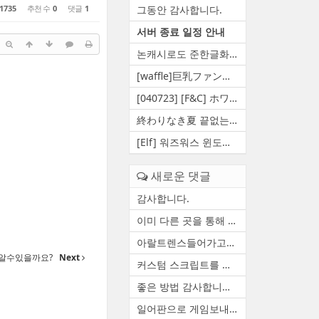
1735
추천 수
0
댓글
1
그동안 감사합니다.
서버 종료 일정 안내
논캐시로도 준한글화 만들 수 ...
[waffle]巨乳ファンタジー5 王...
[040723] [F&C] ホワイト...
終わりなき夏 끝없는여름 영원...
[Elf] 워즈워스 윈도우 10 대...
새로운 댓글
감사합니다.
이미 다른 곳을 통해 자료 백...
아랄트렌스들어가고요 함수하...
 알수있을까요?
Next
커스텀 스크립트를 정상적으로...
좋은 방법 감사합니다. 한번 ...
일어판으로 게임보내줄수있습니다