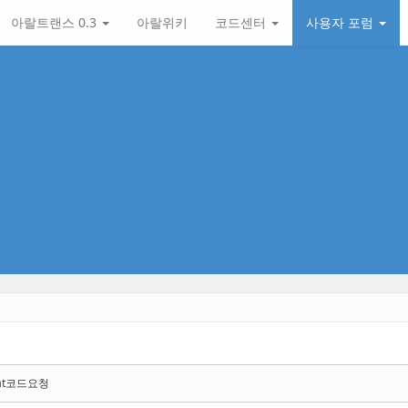
아랄트랜스 0.3
아랄위키
코드센터
사용자 포럼
 at코드요청