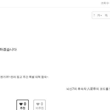
조회 수
?
가
사하겠습니다
젠가쿠!~전라 등교 주간 특별 대책 합숙~
뇌신7의 후속작 八星帝의 코드를
0
0
추천
비추천