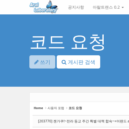
Sketchbook5, 스케치북5
Sketchbook5, 스케치북5
Sketchbook5, 스케치북5
Sketchbook5, 스케치북5
본
메
공지사항
아랄트랜스 0.2
문
뉴
바
토
로
글
가
하
기
기
코드 요청
쓰기
게시판 검색
Home
사용자 포럼
코드 요청
[203770] 젠가쿠!~전라 등교 주간 특별 대책 합숙~+어팬드