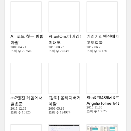
AT 코드 찾는 방법
(
47
PhantOm:디버깅이 제한된 프로세스 디버깅
)
기리기리엔진에 대해 여
아랄
미래도
고토회복
2008.04.21
2015.08.23
2012.06.25
조회 수
297509
조회 수
22539
조회 수
32178
cs2엔진 게임에서 대사창이 안나올경우
[강좌] 올리디버거로 ATCode 코드를 찾아보자 
Sho&#6489lԀ &#1...
AngeliaTolmer6414
별초군
아랄
2015.11.08
2015.12.03
2008.05.18
조회 수
18625
조회 수
16125
조회 수
124974