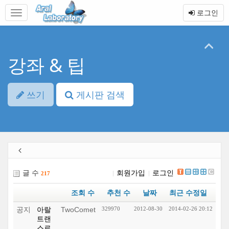
본
메
로그인
문
뉴
바
토
로
글
가
하
기
기
강좌 & 팁
쓰기
게시판 검색
글 수
회원가입
로그인
217
조회 수
추천 수
날짜
최근 수정일
공지
아랄
TwoComet
329970
2012-08-30
2014-02-26 20:12
트랜
스로