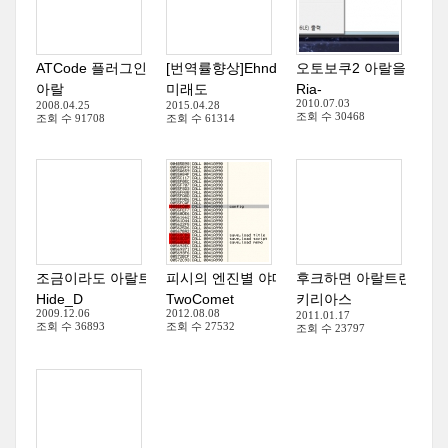
ATCode 플러그인 - 설명서
[번역률향상]Ehnd+꿀도르 설치, 허니엔드
(
2
)
오토보쿠2 아랄을 후커
(
2
)
아랄
미래도
Ria-
2010.07.03
2008.04.25
2015.04.28
조회 수
30468
조회 수
91708
조회 수
61314
조금이라도 아랄트랜스를 빨리 쓰고 싶은 사람들을 위한 팁!
피시의 엔진별 야메찾기 리스트 (11/117) - 1208
후크하면 아랄트랜스가 
(
2
)
Hide_D
TwoComet
키리아스
2009.12.06
2012.08.08
2011.01.17
조회 수
36893
조회 수
27532
조회 수
23797