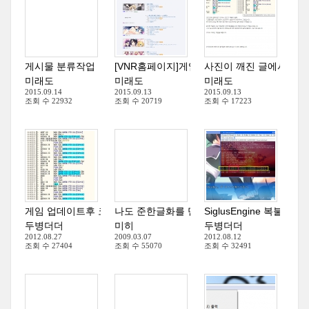
게시물 분류작업
[VNR홈페이지]게임이름으로 게임정보 찾기
사진이 깨진 글에서 사
미래도
미래도
미래도
2015.09.14
2015.09.13
2015.09.13
조회 수
22932
조회 수
20719
조회 수
17223
게임 업데이트후 코드먹통될때(예제. FATAL ZERO ACTION)
SiglusEngine 복불복
나도 준한글화를 만들어보쟈 ' -'
(
15
)
(
2
)
두병더더
미히
두병더더
2012.08.27
2009.03.07
2012.08.12
조회 수
27404
조회 수
55070
조회 수
32491