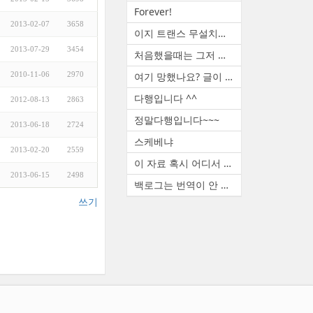
Forever!
2013-02-07
3658
이지 트랜스 무설치판 꿀도르 ...
2013-07-29
3454
처음했을때는 그저 신기했죠. ...
2010-11-06
2970
여기 망했나요? 글이 없네요
다행입니다 ^^
2012-08-13
2863
정말다행입니다~~~
2013-06-18
2724
스케베냐
2013-02-20
2559
이 자료 혹시 어디서 구하셨나...
2013-06-15
2498
백로그는 번역이 안 됩니다. ...
쓰기