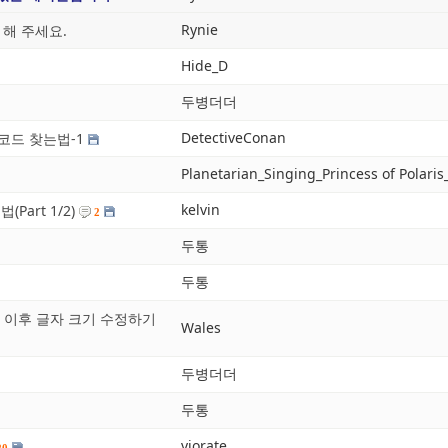
Rynie
 해 주세요.
Hide_D
두병더더
DetectiveConan
코드 찾는법-1
Planetarian_Singing_Princess of Polaris
kelvin
Part 1/2)
2
두통
두통
자폰회피 이후 글자 크기 수정하기
Wales
두병더더
두통
viorate
20