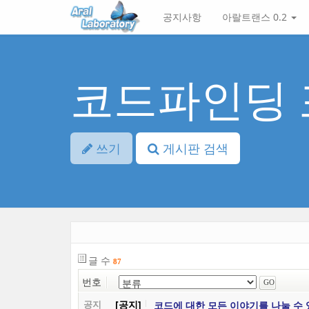
본
메
공지사항
아랄트랜스 0.2
문
뉴
바
토
로
글
가
하
기
기
코드파인딩 
쓰기
게시판 검색
글 수
87
번호
[공지]
코드에 대한 모든 이야기를 나눌 수
공지