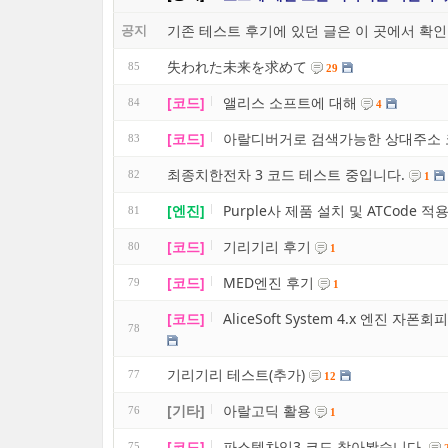
기존 테스트 후기에 있던 글은 이 곳에서 확인
공지
失われた未来を求めて
85
29
[코드]
앨리스 소프트에 대해
84
4
[코드]
아랄디버거로 검색가능한 상대주소 
83
최종치한전차 3 코드 테스트 중입니다.
82
1
[엔진]
Purple사 제품 설치 및 ATCode 적용법(
81
[코드]
기리기리 후기
80
1
[코드]
MED엔진 후기
79
1
[코드]
AliceSoft System 4.x 엔진 
78
기리기리 테스트(추가)
77
12
[기타]
아랄고딕 활용
76
1
[코드]
파스텔차임3 코드 찾아봤습니다.
75