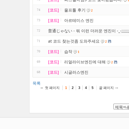
[코드]
울프툴 후기
74
2
[코드]
아르테미스 엔진
73
普通じゃない - 뭐 이런 더러운 엔진이 -_-;;;;;;;;;;
72
at 코드 찾는것좀 도와주세요
71
2
[코드]
습작
70
1
[코드]
리얼라이브엔진에 대해
69
2
[코드]
시글러스엔진
68
목록
첫 페이지
끝 페이지
1
2
3
4
5