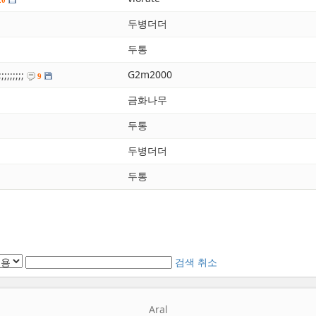
두병더더
두통
G2m2000
;;;;;
9
금화나무
두통
두병더더
두통
검색
취소
Aral