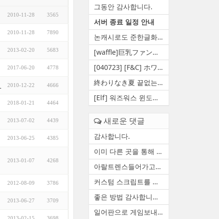
그동안 감사합니다.
2010-11-28
3565
서버 종료 일정 안내
2010-11-28
7890
논캐시로도 준한글화 만들 수 ...
2013-02-20
5683
[waffle]巨乳ファンタジー5 王...
[040723] [F&C] ホワイト...
2017-06-20
4778
終わりなき夏 끝없는여름 영원...
_
2010-12-22
4666
[Elf] 워즈워스 윈도우 10 대...
2018-01-21
4464
새로운 댓글
2013-07-02
4439
감사합니다.
2013-06-25
4385
이미 다른 곳을 통해 자료 백...
2013-01-07
4268
아랄트렌스들어가고요 함수하...
커스텀 스크립트를 정상적으로...
2012-08-09
3786
좋은 방법 감사합니다. 한번 ...
2013-06-27
3709
일어판으로 게임보내줄수있습니다
2013-02-15
3698