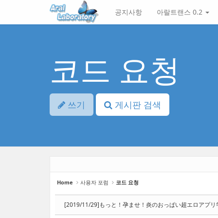
Sketchbook5, 스케치북5
Sketchbook5, 스케치북5
Sketchbook5, 스케치북5
Sketchbook5, 스케치북5
본
메
공지사항
아랄트랜스 0.2
문
뉴
바
토
로
글
가
하
기
기
코드 요청
쓰기
게시판 검색
Home
사용자 포럼
코드 요청
[2019/11/29]もっと！孕ませ！炎のおっぱい超エロアプリ