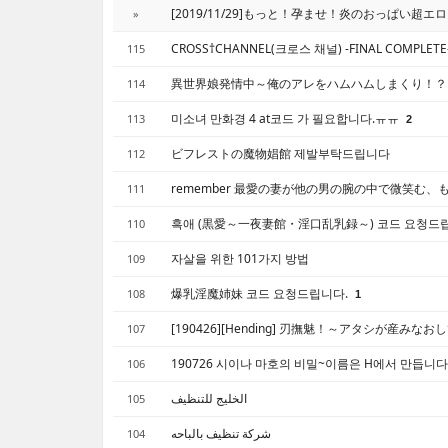
[2019/11/29]もっと！孕ませ！炎のおっぱい超エ
»
CROSS†CHANNEL(크로스 채널) -FINAL COMPLE
115
異世界娘発情中～俺のアレをハムハムしまくり！？
114
미소녀 만화경 4 at코드 가 필요합니다.ㅠㅠ
113
2
ビフレストの魔物娼館 제발부탁드립니다
112
remember 最愛の妻が他の男の腕の中で微笑む、も
111
흑애 (黒愛～一夜妻館・淫口乱乳録～) 코드 요청드
110
자살을 위한 101가지 방법
109
爆乳淫魔姉妹 코드 요청드립니다.
108
1
[190426][Hending] 刃撫魅！～アタシが産み
107
190726 시이나 마호의 비밀~이름은 H에서 만듭니
106
الخليج للتنظيف
105
شركة تنظيف بالباحه
104