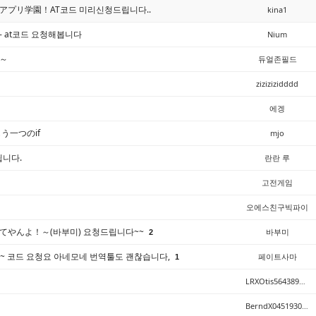
ロアプリ学園！AT코드 미리신청드립니다..
kina1
TE- at코드 요청해봅니다
Nium
～
듀얼존필드
zizizizidddd
에겡
う一つのif
mjo
립니다.
란란 루
고전게임
오에스친구빅파이
なおしてやんよ！～(바부미) 요청드립니다~~
바부미
2
다~ 코드 요청요 아네모네 번역툴도 괜찮습니다,
페이트사마
1
LRXOtis564389891
BerndX045193055