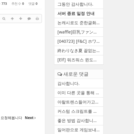
수
773
추천 수
0
댓글
0
그동안 감사합니다.
서버 종료 일정 안내
논캐시로도 준한글화 만들 수 ...
[waffle]巨乳ファンタジー5 王...
[040723] [F&C] ホワイト...
終わりなき夏 끝없는여름 영원...
[Elf] 워즈워스 윈도우 10 대...
새로운 댓글
감사합니다.
이미 다른 곳을 통해 자료 백...
아랄트렌스들어가고요 함수하...
커스텀 스크립트를 정상적으로...
t코드 요청해봅니다
Next
좋은 방법 감사합니다. 한번 ...
일어판으로 게임보내줄수있습니다