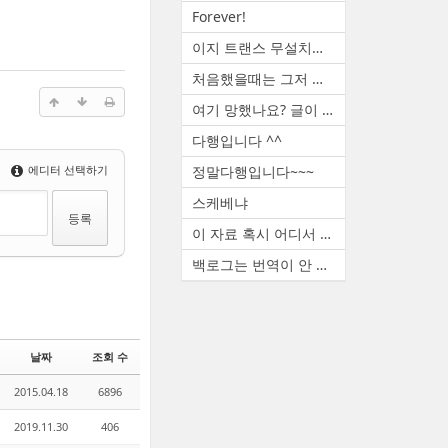
Forever!
이지 트랜스 무설치판 꿀도르 ...
처음했을때는 그저 신기했죠. ...
여기 망했나요? 글이 없네요
다행입니다 ^^
에디터 선택하기
정말다행입니다~~~
스케베냐
이 자료 혹시 어디서 구하셨나...
백로그는 번역이 안 됩니다. ...
날짜
조회 수
2015.04.18
6896
2019.11.30
406