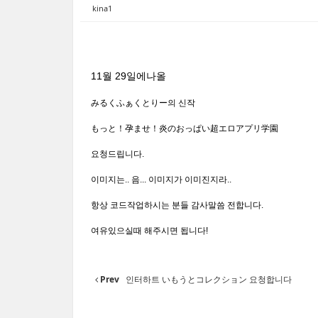
kina1
11월 29일에나올
みるくふぁくとりー의 신작
もっと！孕ませ！炎のおっぱい超エロアプリ学園
요청드립니다.
이미지는.. 음... 이미지가 이미진지라..
항상 코드작업하시는 분들 감사말씀 전합니다.
여유있으실때 해주시면 됩니다!
Prev
인터하트 いもうとコレクション 요청합니다