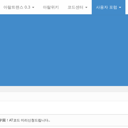
아랄트랜스 0.3
아랄위키
코드센터
사용자 포럼
学園！AT코드 미리신청드립니다..