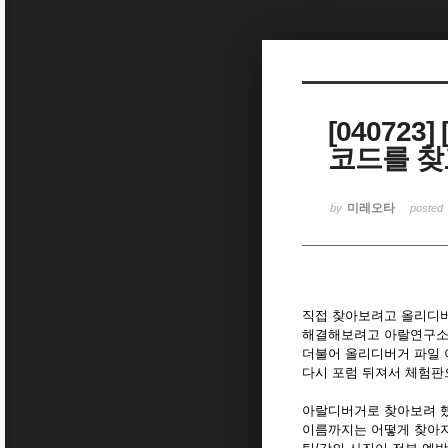
Sketchbook5, 스케치북5
[040723
코드를 찾
Sketchbook5, 스케치북5
미레오타
by
posted
직접 찾아보려고 올리디
해결해보려고 아랄연구소 팁
더불어 올리디버거 파일 
다시 포럼 뒤져서 체험판
아랄디버거로 찾아보려 했
이름까지는 어떻게 찾아지