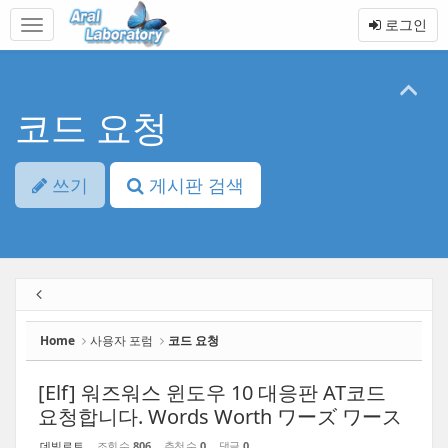
Sketchbook5, 스케치북5
Sketchbook5, 스케치북5
본
메
로그인
문
뉴
바
토
로
글
가
하
기
기
코드 요청
쓰기
게시판 검색
Home
사용자 포럼
코드 요청
[Elf] 워즈워스 윈도우 10 대응판 AT코드
요청합니다. Words Worth ワーズ ワース
데빌로트
조회 수
806
추천 수
0
댓글
0