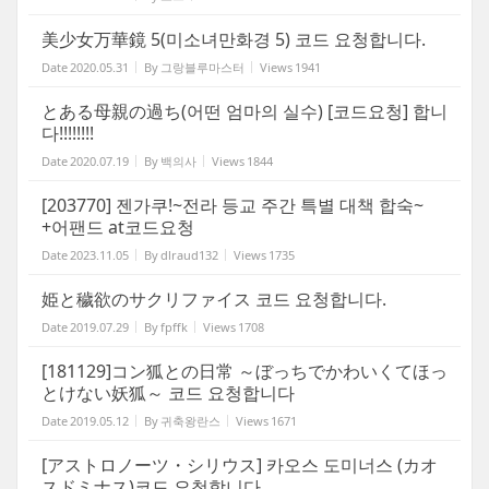
美少女万華鏡 5(미소녀만화경 5) 코드 요청합니다.
Date
2020.05.31
By
그랑블루마스터
Views
1941
とある母親の過ち(어떤 엄마의 실수) [코드요청] 합니
다!!!!!!!!
Date
2020.07.19
By
백의사
Views
1844
[203770] 젠가쿠!~전라 등교 주간 특별 대책 합숙~
+어팬드 at코드요청
Date
2023.11.05
By
dlraud132
Views
1735
姫と穢欲のサクリファイス 코드 요청합니다.
Date
2019.07.29
By
fpffk
Views
1708
[181129]コン狐との日常 ～ぼっちでかわいくてほっ
とけない妖狐～ 코드 요청합니다
Date
2019.05.12
By
귀축왕란스
Views
1671
[アストロノーツ・シリウス] 카오스 도미너스 (カオ
スドミナス)코드 요청합니다.