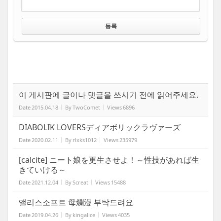
이 게시판에 글이나 댓글을 쓰시기 전에 읽어주세요.
Date
2015.04.18
By
TwoComet
Views
6896
DIABOLIK LOVERSディアボリックラヴァーズ
Date
2020.02.11
By
rlxks1012
Views
235979
[calcite] ニート娘を更生させよ！～性技があれば生
きていける～
Date
2021.12.04
By
Screat
Views
15488
앨리스소프트 母爛漫 부탁드려요
Date
2019.04.26
By
kingalice
Views
4035