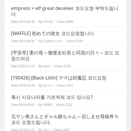
empress × elf great deceiver 코드요청 부탁드립니
다
Date
2019.06.30
By
마미에
Views
3849
[WAFFLE] 初めての彼女 코드요청합니다
Date
2019.04.30
By
안녕하시나가
Views
3159
[平安亭] 妻の母～傲慢女社長と同居の日々～코드 요
청드려요
Date
2022.01.23
By
wwll
Views
2729
[190426] [Black Lilith] ママは対魔忍 코드요청
Date
2019.04.28
By
모디니
Views
2551
혹시 사요나라를 가르쳐줘 코드 있나요?
Date
2019.08.02
By
SMAR
Views
2225
元ヤン奥さんとギャル娘ちゃん～召しませ母娘丼 h
코드 요청드립니다.
Date
2019.01.25
By
코드
Views
2067