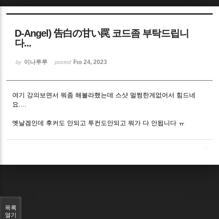
Sketchbook5, 스케치북5
D-Angel) 告白の甘い罠 코드좀 부탁드립니
다...
이나루루
Feb 24, 2023
by
posted
Sketchbook5, 스케치북5
여기 강의보면서 뭐좀 해볼라했는데 스샷 멀쩡한게없어서 힘드네
요....
옛날겜인데 후커도 안되고 투컨도안되고 뭐가 다 안됩니다 ㅠ
목록
열기